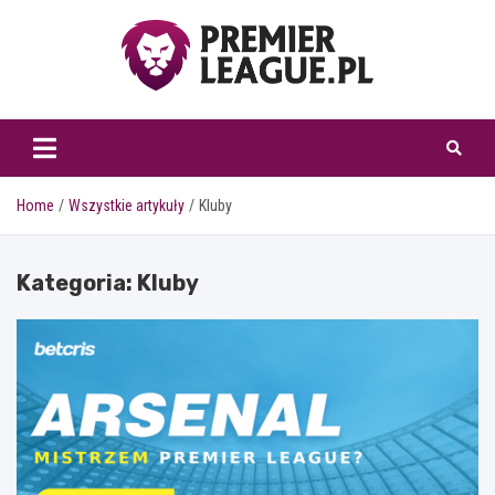
Skip
to
content
www.premierleague.pl
Home
Wszystkie artykuły
Kluby
Kategoria:
Kluby